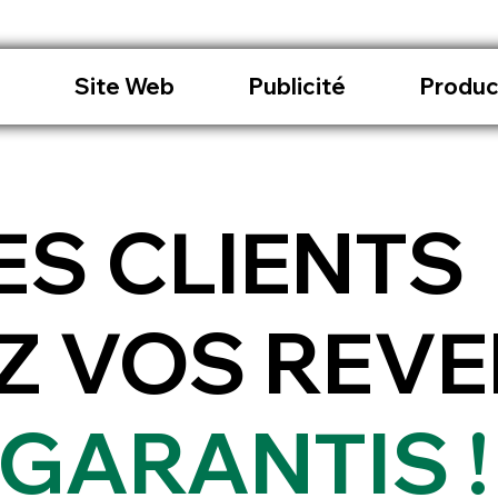
l
Site Web
Publicité
Produc
ES CLIENTS
Z VOS REV
GARANTIS !