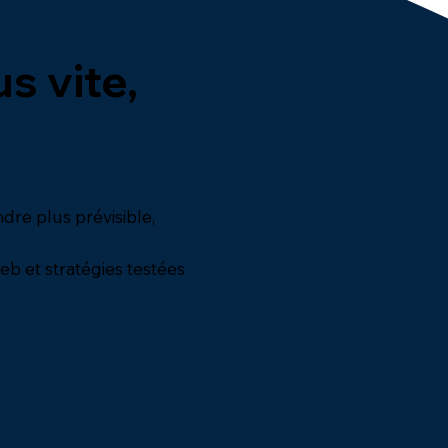
s vite,
ndre plus prévisible,
eb et stratégies testées