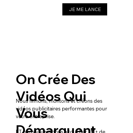
JE ME LANCE
On Crée Des
Vidéos Qui
Nous filmons, montons et créons des
Vous
vidéos publicitaires performantes pour
votre entreprise.
Démarquent
ET nous vous aidons à toucher 1M+ de