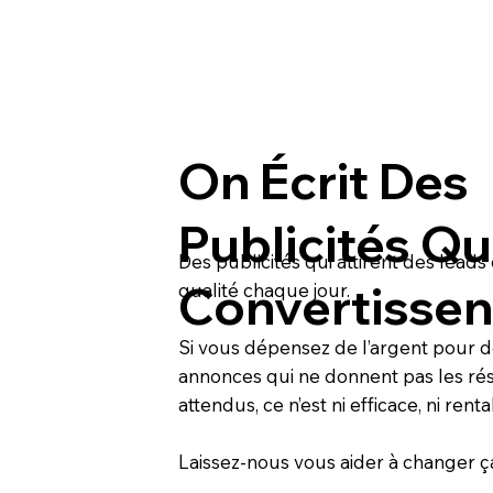
On Écrit Des
Publicités Qu
Des publicités qui attirent des leads
Convertissen
qualité chaque jour.
Si vous dépensez de l’argent pour 
annonces qui ne donnent pas les rés
attendus, ce n’est ni efficace, ni renta
Laissez-nous vous aider à changer ç