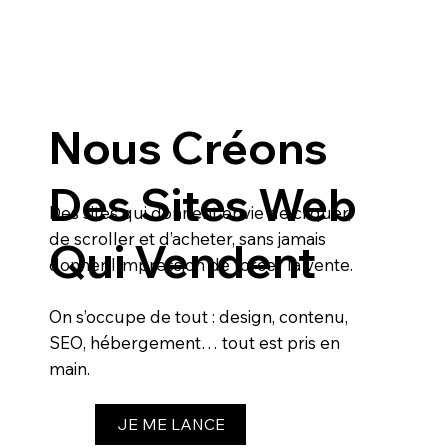
Nous Créons
Des Sites Web
Des sites qui donnent envie de cliquer,
de scroller et d’acheter, sans jamais
Qui Vendent
donner l’impression de forcer la vente.
On s’occupe de tout : design, contenu,
SEO, hébergement… tout est pris en
main.
JE ME LANCE