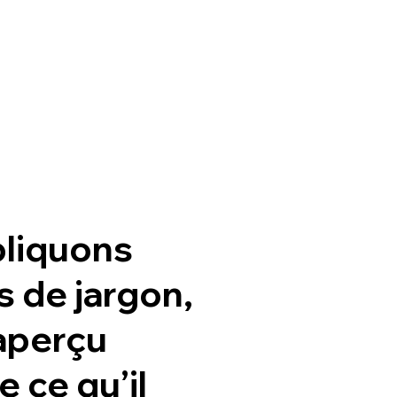
pliquons
 de jargon,
 aperçu
e ce qu’il