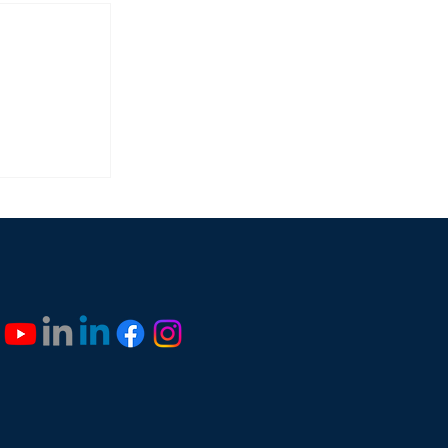
eting
est un
de
udget
oi faire à