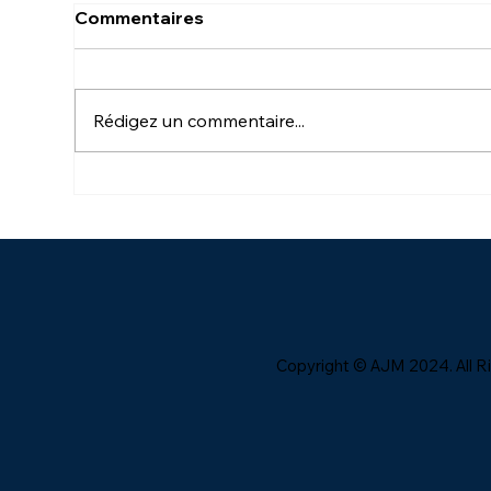
Commentaires
Rédigez un commentaire...
Les erreurs marketing qui
Tro
peuvent tuer votre
ma
business (+ comment les
app
éviter)
Copyright © AJM 2024. All R