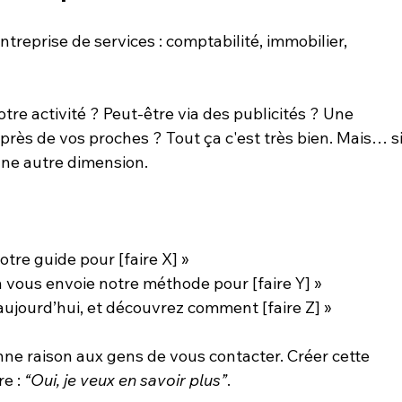
treprise de services : comptabilité, immobilier, 
re activité ? Peut-être via des publicités ? Une 
uprès de vos proches ?
 To
ut ça c'est 
très
 bien. Mais… si
une autre dimension.
tre guide pour [faire X] »
n vous envoie notre méthode pour [faire Y] »
jourd’hui, et découvrez comment [faire Z] »
onne raison aux gens de vous contacter. Créer cette 
e : 
“Oui, je veux en savoir plus”
.