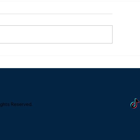
is lettres qui vont
Pourquoi le mark
giquement vous
"Spray and Pray" 
orter plus de clients
moyen infaillible 
gaspiller votre b
publicitaire (et qu
la place)
ights Reserved.